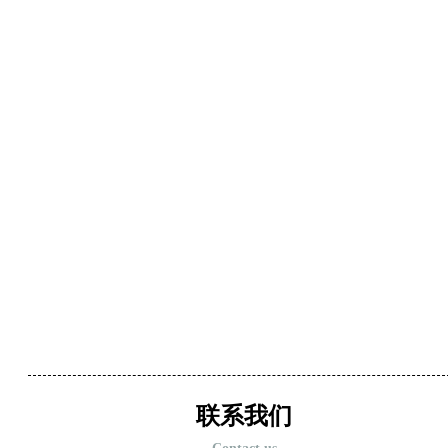
文献分享
科研可视化文献分享平台，致力于聚合全球高质量可视化研究成
果。我们筛选涵盖数据可视化、信息图表、科学绘图等领域的核
心文献。在这里，您可高效追踪学科前沿动态，快速定位关键技
术文献，为科研创新与学术写作提供精准的资料支撑。
联系我们